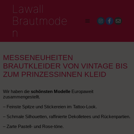
Lawall
Brautmode
Buche deinen Termin
n
MESSENEUHEITEN
BRAUTKLEIDER VON VINTAGE BIS
ZUM PRINZESSINNEN KLEID
Wir haben die
schönsten Modelle
Europaweit
zusammengestellt.
– Feinste Spitze und Stickereien im Tattoo-Look.
– Schmale Silhouetten, raffinierte Dekolletees und Rückenpartien.
– Zarte Pastell- und Rose-töne.