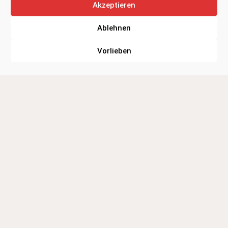
Akzeptieren
Ablehnen
Lawall Brautmoden
Bahnhofstr. 54
67585 Dorn-Dürkheim
Vorlieben
Tel. : 06733 1647
Mobil: 0151 7007 1647
Öffnungszeiten
auch für Bräute aus:
Täglich nach
Brautmoden Darmstadt
Terminvereinbarung
Brautmoden Mainz
Brautmoden Oppenheim
Brautmoden Worms
Kontakt und
Terminvereinbarung